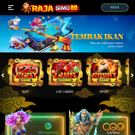
MASUK
SLOT
LIVE CASINO
SPORT